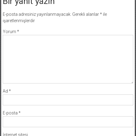
Bir yanıt yazın
E-posta adresiniz yayınlanmayacak.
Gerekli alanlar
*
ile
işaretlenmişlerdir
Yorum
*
Ad
*
E-posta
*
İnternet sitesi