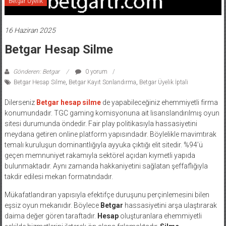
Betgar Üyelik
16 Haziran 2025
Betgar Hesap Silme
Gönderen: Betgar
0 yorum
Betgar Hesap Silme
,
Betgar Kayıt Sonlandırma
,
Betgar Üyelik İptali
Dilerseniz
Betgar hesap silme
de yapabileceğiniz ehemmiyetli firma
konumundadır. TGC gaming komisyonuna ait lisanslandırılmış oyun
sitesi durumunda öndedir. Fair play politikasıyla hassasiyetini
meydana getiren online platform yapısındadır. Böylelikle mavimtırak
temalı kuruluşun dominantlığıyla ayyuka çıktığı elit sitedir. %94’ü
geçen memnuniyet rakamıyla sektörel açıdan kıymetli yapıda
bulunmaktadır. Aynı zamanda hakkaniyetini sağlatan şeffaflığıyla
takdir edilesi mekan formatındadır.
Mükafatlandıran yapısıyla efektifçe duruşunu perçinlemesini bilen
eşsiz oyun mekanıdır. Böylece
Betgar
hassasiyetini arşa ulaştırarak
daima değer gören taraftadır.
Hesap
oluşturanlara ehemmiyetli