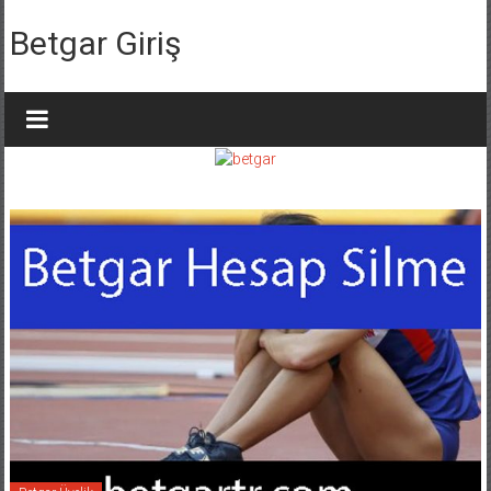
İçeriğe
geç
Betgar Giriş