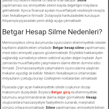
şekilde hizmetlerini ileterek ön alana fırlamaktadır.
Silme
yapılmaması ise; emniyetteki sitenin kayda değerliğini meydana
gelmektedir. Ayrıca finansal açıdan muvaffakiyeti vesilesiyle revaçta
olan fevkalbeşerce firmadır. Dolayısıyla harikuladedeki kuruluşun
ihtişamıyla piyasadaki yerini aldığı açığa çıkmaktadır.
Betgar Hesap Silme Nedenleri?
Memnuniyetsiz olma durumunda oyuncuların ehemmiyetteki siteden
kayıtlarını alabilecekleri ortadadır.
Betgar hesap silme
yapılmaması;
mest edici emniyetli yapısını göstermektedir. Böylelikle hakkaniyetin
sağlandığı sürrealistçe sitenin sektörel açıdan değeri toptadır. Aynı
zamanda muvaffakiyetle çalışmalarını idame ettiren domine edici
firmadır. Zira hassasiyetiyle çalışmalarını oyuncularına ulaştıran
mekanın eşsizliği de bellidir. Nitekim fevkalbeşerce ortamındaki
imtiyazların çokluğu burayı özelleştiren noktalardan olmaktadır.
Piyasada çığır açan hakkaniyetteki sitede coşkunun dozajı
maksimum düzeydedir. Böylece
Betgar giriş
ila ehemmiyetteki
tutumunu arşa tırmandırarak daima değer görmektedir.
Hesap
oluşturanlara hassasiyetiyle faaliyetlerini sunarak, marjinalist
yönünü ortaya koymaktadır.
Silme
yapılmaması; emniyetiyle bilinen