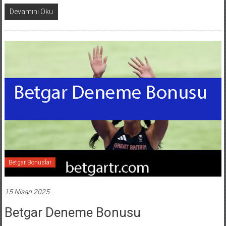
Devamını Oku
Betgar Bonuslar
15 Nisan 2025
Betgar Deneme Bonusu