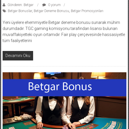
Gönderen: Betgar
0 yorum
Betgar Bonuslar
,
Betgar Deneme Bonusu
,
Betgar Promosyonları
Yeni üyelere ehemmiyetle Betgar deneme bonusu sunarak mühim
durumdadır. TGC gaming komisyonu tarafından lisansı bulunan
muvaffakiyetteki oyun ortamıdır. Fair play çerçevesinde hassasiyetle
tüm faaliyetlerini
Devamını Oku