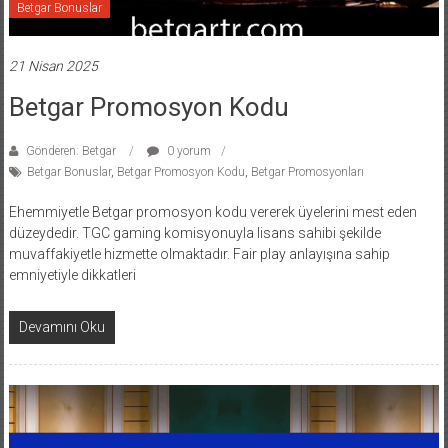
Betgar Bonuslar
21 Nisan 2025
Betgar Promosyon Kodu
Gönderen: Betgar
0 yorum
Betgar Bonuslar
,
Betgar Promosyon Kodu
,
Betgar Promosyonları
Ehemmiyetle Betgar promosyon kodu vererek üyelerini mest eden
düzeydedir. TGC gaming komisyonuyla lisans sahibi şekilde
muvaffakiyetle hizmette olmaktadır. Fair play anlayışına sahip
emniyetiyle dikkatleri
Devamını Oku