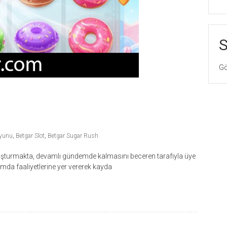
S
Gö
Oyunu
,
Betgar Slot
,
Betgar Sugar Rush
şturmakta, devamlı gündemde kalmasını beceren tarafıyla üye
umda faaliyetlerine yer vererek kayda