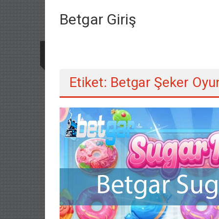
İçeriğe
geç
Betgar Giriş
Etiket: Betgar Şeker Oyu