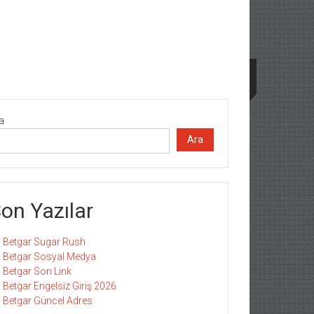
a
Ara
on Yazılar
Betgar Sugar Rush
Betgar Sosyal Medya
Betgar Son Link
Betgar Engelsiz Giriş 2026
Betgar Güncel Adres