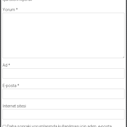
Yorum
*
Ad
*
E-posta
*
İnternet sitesi
Daha sonraki yorumlarımda kullanılması için adım, e-posta