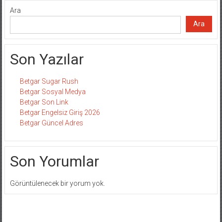
Ara
Ara
Son Yazılar
Betgar Sugar Rush
Betgar Sosyal Medya
Betgar Son Link
Betgar Engelsiz Giriş 2026
Betgar Güncel Adres
Son Yorumlar
Görüntülenecek bir yorum yok.