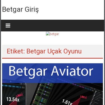
İçeriğe
geç
Betgar Giriş
Etiket: Betgar Uçak Oyunu