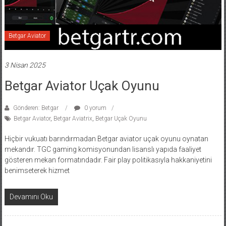
Betgar Aviator
3 Nisan 2025
Betgar Aviator Uçak Oyunu
Gönderen: Betgar
0 yorum
Betgar Aviator
,
Betgar Aviatrix
,
Betgar Uçak Oyunu
Hiçbir vukuatı barındırmadan Betgar aviator uçak oyunu oynatan
mekandır. TGC gaming komisyonundan lisanslı yapıda faaliyet
gösteren mekan formatındadır. Fair play politikasıyla hakkaniyetini
benimseterek hizmet
Devamını Oku