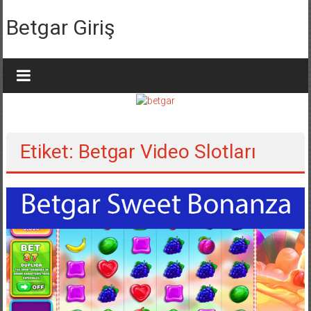
İçeriğe
geç
Betgar Giriş
Etiket: Betgar Video Slotları